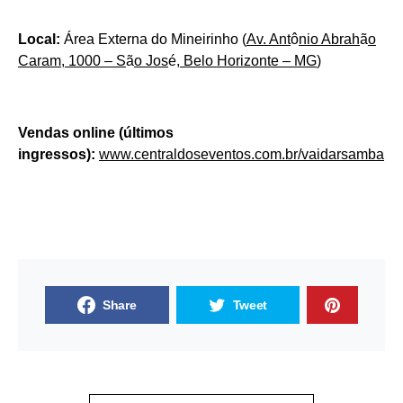
Local:
Área Externa do Mineirinho (
Av. Ant
ô
nio Abrah
ã
o
Caram, 1000 – S
ã
o Jos
é
, Belo Horizonte – MG
)
Vendas online (últimos
ingressos):
www.centraldoseventos.com.br/vaidarsamba
Share
Tweet