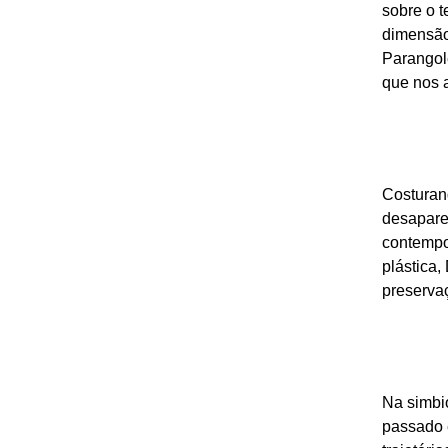
sobre o 
dimensão 
Parangol
que nos 
Costuran
desaparec
contempo
plástica,
preserva
Na simbio
passado e