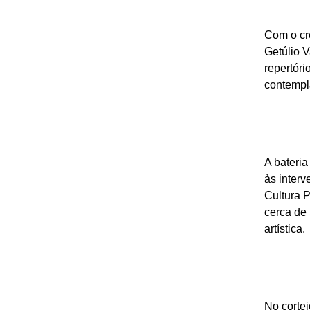
Com o cre
Getúlio V
repertóri
contemp
A bateria
às inter
Cultura P
cerca de 
artística.
No cortej