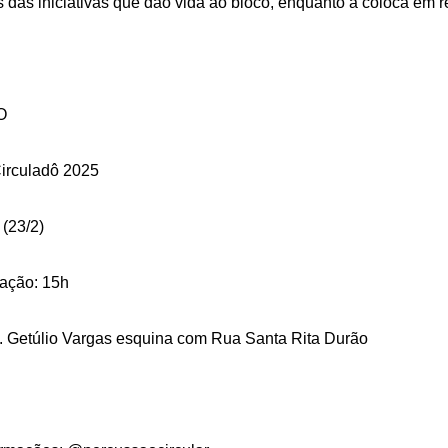
as das iniciativas que dão vida ao bloco, enquanto a coloca em r
O
Circuladô 2025
(23/2)
ação: 15h
v. Getúlio Vargas esquina com Rua Santa Rita Durão