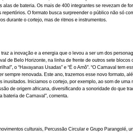
s alas de bateria. Os mais de 400 integrantes se revezam de f
s repertórios. O formato busca surpreender o público não só co
os durante o cortejo, mas de ritmos e instrumentos.
 traz a inovação e a energia que o levou a ser um dos persona
al de Belo Horizonte, na linha de frente de outros sete blocos 
rilha!”, o “Havayanas Usadas” e “É o Amô”. “O Carnaval tem ess
ser sempre renovada. Este ano, trazemos esse novo formato, al
s inusitados. Iniciamos o cortejo, por exemplo, ao som de uma
são de origem africana, diversificando a sonoridade do que tr
a bateria de Carnaval”, comenta.
ovimentos culturais, Percussão Circular e Grupo Parangolé, un