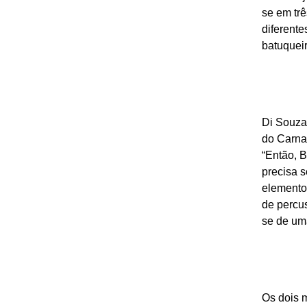
se em trê
diferente
batuqueir
Di Souza
do Carnav
“Então, B
precisa 
elemento
de percus
se de um
Os dois m