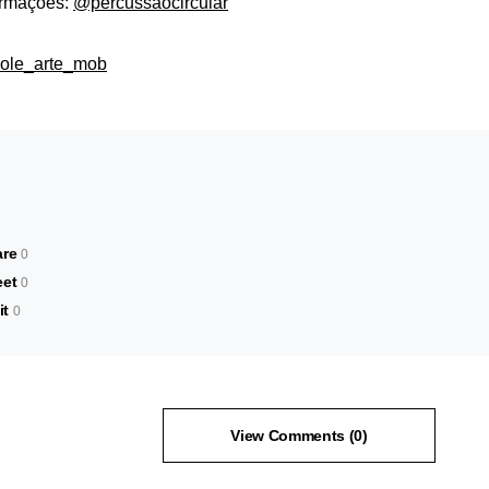
ormações:
@percussaocircular
ole_arte_mob
are
0
et
0
it
0
View Comments (0)