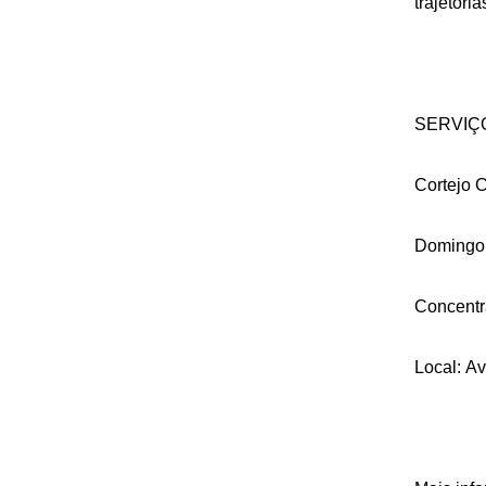
trajetóri
SERVIÇ
Cortejo 
Domingo 
Concentr
Local: A