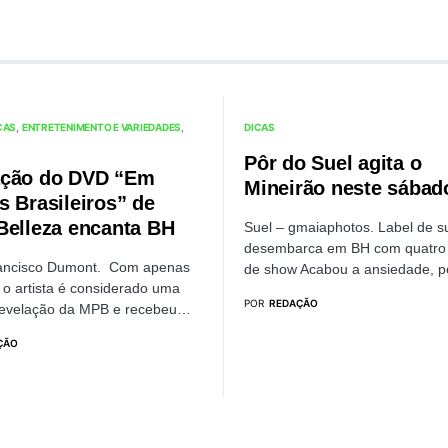
CAS
ENTRETENIMENTO E VARIEDADES
DICAS
Pôr do Suel agita o
ção do DVD “Em
Mineirão neste sábad
s Brasileiros” de
Belleza encanta BH
Suel – gmaiaphotos. Label de 
desembarca em BH com quatro
rancisco Dumont. Com apenas
de show Acabou a ansiedade, 
 o artista é considerado uma
POR
REDAÇÃO
revelação da MPB e recebeu…
ÇÃO