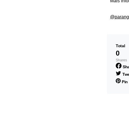
Mais inf
@parang
Total
0
Shares
Sh
Twe
Pin 