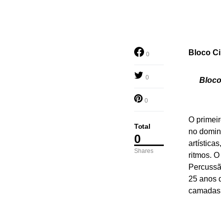
Bloco Ci
0
0
Bloco
0
O primeir
Total
no domin
0
artística
Shares
ritmos. O
Percussã
25 anos d
camadas 