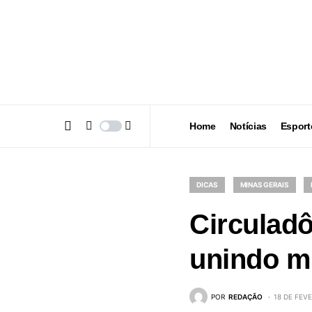
Home
Notícias
Esport
DICAS
MINAS GERAIS
Circuladô
unindo mú
POR
REDAÇÃO
18 DE FEV