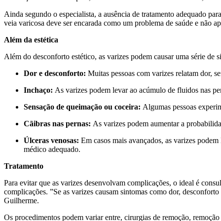
Ainda segundo o especialista, a ausência de tratamento adequado para 
veia varicosa deve ser encarada como um problema de saúde e não ape
Além da estética
Além do desconforto estético, as varizes podem causar uma série de si
Dor e desconforto:
Muitas pessoas com varizes relatam dor, s
Inchaço:
As varizes podem levar ao acúmulo de fluidos nas per
Sensação de queimação ou coceira:
Algumas pessoas experime
Cãibras nas pernas:
As varizes podem aumentar a probabilidad
Úlceras venosas:
Em casos mais avançados, as varizes podem le
médico adequado.
Tratamento
Para evitar que as varizes desenvolvam complicações, o ideal é cons
complicações. ”Se as varizes causam sintomas como dor, desconforto 
Guilherme.
Os procedimentos podem variar entre, cirurgias de remoção, remoção 