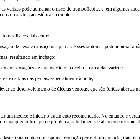
as varizes pode aumentar o risco de tromboflebite, e, em algumas situa
nas uma situação estética”, completa.
ntomas físicos, tais como:
ensação de peso e cansaço nas pernas. Esses sintomas podem piorar apó
nas, resultando em inchaço;
ntam sensações de queimação ou coceira na área das varizes;
e de cãibras nas pernas, especialmente à noite;
var ao desenvolvimento de úlceras venosas, que são feridas abertas na
ultar um médico e iniciar o tratamento recomendado. No entanto, é ver
ou qualquer outro tipo de problema, o tratamento é altamente recomend
a laser, tratamento com espuma, remoção por radiofrequência, tratament