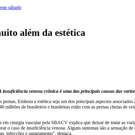
este sábado
ito além da estética
A insuficiência venosa crônica é uma das principais causas das varize
s pernas. Embora a estética seja um dos principais aspectos associados 
 milhões de brasileiros e brasileiras estão com as pernas cheias de ve
sta em cirurgia vascular pela SBACV explica que deixar de tratar as var
piorar o caso de insuficiência venosa. Alguns sintomas são a sensação 
ras, infecções e sangramento”, destaca.