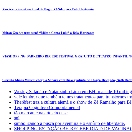
Yan traz a turnê nacional do PagodYANdo para Belo Horizonte
Milton Guedes traz turnê “Milton Canta Lulu” a Belo Horizonte
VIASHOPPING BARREIRO RECEBE FESTIVAL GRATUITO DE TEATRO INFANTIL N
Circuito Minas Musical chega a Sabará com show gratuito de Thiago Delegado, Nath Rodri
Wesley Safadão e Natanzinho Lima em BH: mais de 10 mil ing
vale lembrar que também temos tratamentos para transtornos m
Therêfest traz a cultura alemã e o show de Zé Ramalho para B
Terapia Cognitivo Comportamental
tão marcante na arte circense
sul
simbolizando a busca por aventura e o espírito de liberdade.
SHOPPING ESTAÇÃO BH RECEBE DIA D DE VACINAÇ