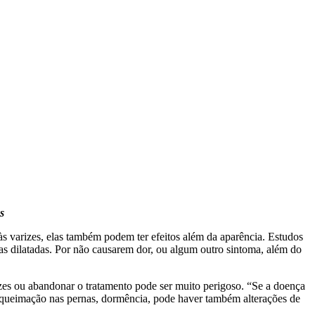
s
às varizes, elas também podem ter efeitos além da aparência. Estudos
ias dilatadas. Por não causarem dor, ou algum outro sintoma, além do
izes ou abandonar o tratamento pode ser muito perigoso. “Se a doença
de queimação nas pernas, dormência, pode haver também alterações de