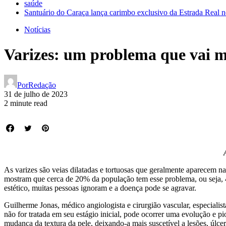
saúde
Santuário do Caraça lança carimbo exclusivo da Estrada Real n
Notícias
Varizes: um problema que vai mu
Por
Redação
31 de julho de 2023
2 minute read
As varizes são veias dilatadas e tortuosas que geralmente aparecem na
mostram que cerca de 20% da população tem esse problema, ou seja, 40
estético, muitas pessoas ignoram e a doença pode se agravar.
Guilherme Jonas, médico angiologista e cirurgião vascular, especiali
não for tratada em seu estágio inicial, pode ocorrer uma evolução e 
mudança da textura da pele, deixando-a mais suscetível a lesões, úlce