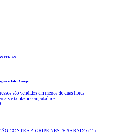
AS FÉRIAS
gues e Tulio Araujo
ressos são vendidos em menos de duas horas
entais e também compulsórios
H
ÃO CONTRA A GRIPE NESTE SÁBADO (11)