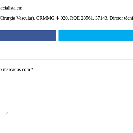
ecialista em
 e Cirurgia Vascular). CRMMG 44020, RQE 28561, 37143. Diretor técn
ão marcados com
*