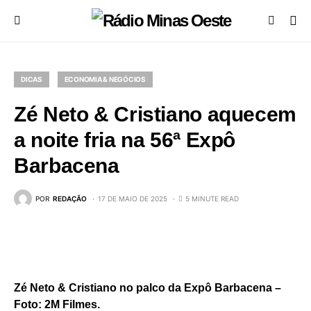
DICAS
ECONOMIA & NEGÓCIOS
Zé Neto & Cristiano aquecem
a noite fria na 56ª Expô
Barbacena
POR
REDAÇÃO
17 DE MAIO DE 2025
5 MINUTE READ
Zé Neto & Cristiano no palco da Expô Barbacena –
Foto: 2M Filmes.