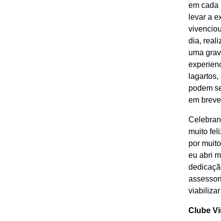
em cada 
levar a e
vivenciou
dia, real
uma grav
experienc
lagartos,
podem se
em breve
Celebran
muito fe
por muito
eu abri 
dedicação
assessor
viabiliza
Clube Vi