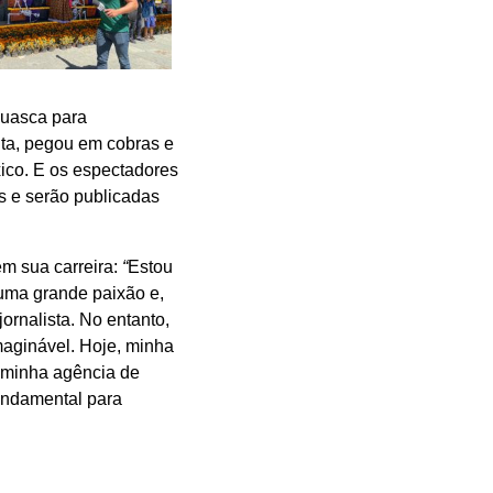
huasca para
elta, pegou em cobras e
xico. E os espectadores
s e serão publicadas
m sua carreira:
“
Estou
 uma grande paixão e,
ornalista. No entanto,
maginável. Hoje, minha
, minha agência de
fundamental para