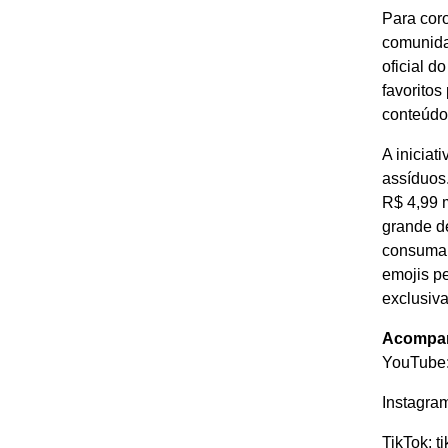
Para coro
comunida
oficial 
favorito
conteúdo
A iniciat
assíduos.
R$ 4,99 
grande d
consumam 
emojis p
exclusiva
Acompanh
YouTube
Instagra
TikTok:
t