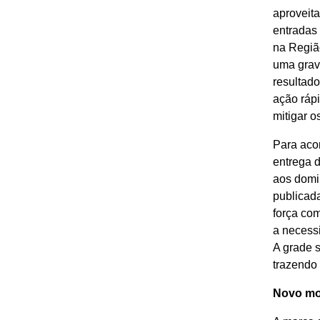
aproveit
entradas
na Regiã
uma grave
resultad
ação rápi
mitigar o
Para aco
entrega 
aos domi
publicada
força co
a necess
A grade s
trazendo 
Novo mo