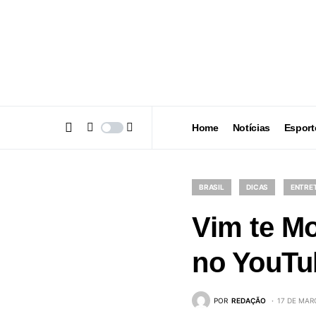
Home
Notícias
Esport
BRASIL
DICAS
ENTRET
Vim te Mo
no YouTu
POR
REDAÇÃO
17 DE MAR