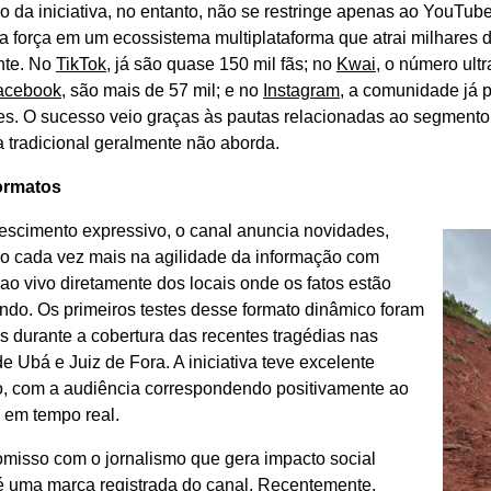
 da iniciativa, no entanto, não se restringe apenas ao YouTube
ua força em um ecossistema multiplataforma que atrai milhares 
nte. No
TikTok
, já são quase 150 mil fãs; no
Kwai,
o número ultr
acebook
, são mais de 57 mil; e no
Instagram
, a comunidade já 
es. O sucesso veio graças às pautas relacionadas ao segmento 
 tradicional geralmente não aborda.
ormatos
escimento expressivo, o canal anuncia novidades,
o cada vez mais na agilidade da informação com
ao vivo diretamente dos locais onde os fatos estão
ndo. Os primeiros testes desse formato dinâmico foram
s durante a cobertura das recentes tragédias nas
e Ubá e Juiz de Fora. A iniciativa teve excelente
o, com a audiência correspondendo positivamente ao
 em tempo real.
misso com o jornalismo que gera impacto social
 uma marca registrada do canal. Recentemente,