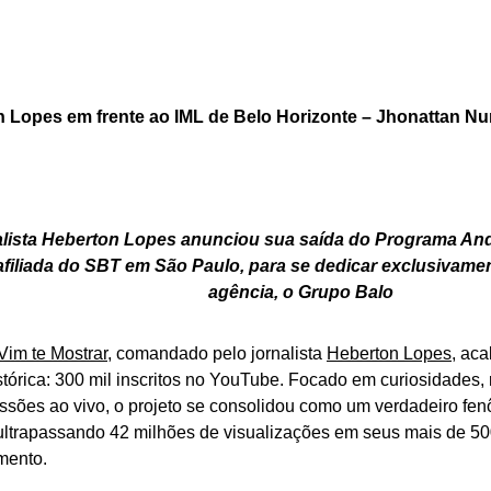
 Lopes em frente ao IML de Belo Horizonte – Jhonattan Nu
alista Heberton Lopes anunciou sua saída do Programa And
afiliada do SBT em São Paulo, para se dedicar exclusivamen
agência, o Grupo Balo
Vim te Mostrar
, comandado pelo jornalista
Heberton Lopes
, aca
tórica: 300 mil inscritos no YouTube. Focado em curiosidades,
issões ao vivo, o projeto se consolidou como um verdadeiro fe
, ultrapassando 42 milhões de visualizações em seus mais de 5
mento.