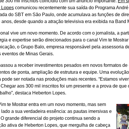
e 300 mil inscritos coincidiu com um anúncio importante.
Em su
 Lopes
comunicou recentemente sua saída do Programa André 
liada do SBT em São Paulo, onde acumulava as funções de diret
 anos, desde quando a atração televisiva era exibida na Band 
ional vive um novo momento. De acordo com o jornalista, a parti
rgia e expertise serão direcionados para o canal Vim te Mostra
icação, o Grupo Balo, empresa responsável pela assessoria d
s eventos de Minas Gerais.
passou a receber investimentos pesados em novos formatos de 
ntos de ponta, ampliação de estrutura e equipe. Uma evoluçã
 já pode ser notada nas produções mais recentes. “Estamos vi
 Chegar aos 300 mil inscritos foi um presente e a prova de que 
abalho”, destaca Heberton Lopes.
Vim te Mostrar entra em um novo momento, mas sem
 lado a sua verdadeira essência: as pautas imersivas e
 O grande diferencial do projeto continua sendo a
ação ativa de Heberton Lopes, que mergulha de cabeça