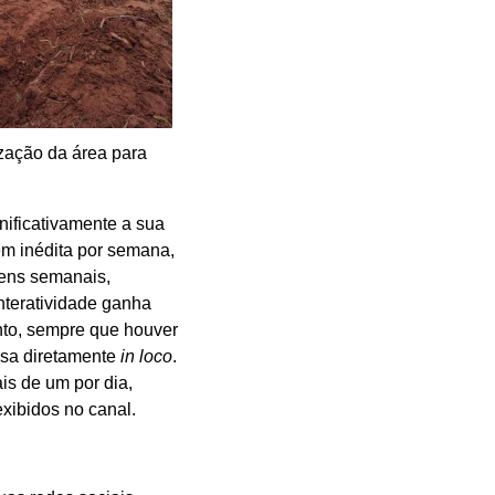
ização da área para
ificativamente a sua
em inédita por semana,
gens semanais,
nteratividade ganha
to, sempre que houver
osa diretamente
in loco
.
is de um por dia,
xibidos no canal.