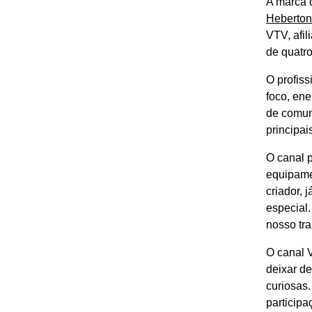
A marca d
Heberton
VTV, afi
de quatro
O profiss
foco, ene
de comun
principai
O canal 
equipame
criador,
especial.
nosso tr
O canal 
deixar de
curiosas.
particip