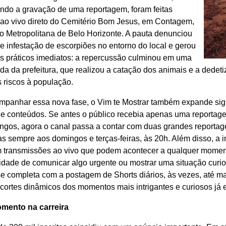
ando a gravação de uma reportagem, foram feitas
 ao vivo direto do Cemitério Bom Jesus, em Contagem,
o Metropolitana de Belo Horizonte. A pauta denunciou
 infestação de escorpiões no entorno do local e gerou
os práticos imediatos: a repercussão culminou em uma
da da prefeitura, que realizou a catação dos animais e a dedet
s riscos à população.
mpanhar essa nova fase, o Vim te Mostrar também expande sign
de conteúdos. Se antes o público recebia apenas uma reportag
ngos, agora o canal passa a contar com duas grandes reporta
s sempre aos domingos e terças-feiras, às 20h. Além disso, a i
m transmissões ao vivo que podem acontecer a qualquer momen
idade de comunicar algo urgente ou mostrar uma situação curi
e completa com a postagem de Shorts diários, às vezes, até ma
cortes dinâmicos dos momentos mais intrigantes e curiosos já e
mento na carreira