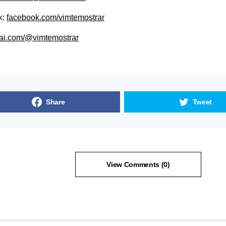
k:
facebook.com/vimtemostrar
ai.com/@vimtemostrar
Share
Tweet
View Comments (0)