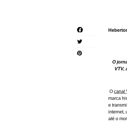
Heberton
O jorn
VTV, 
O
canal 
marca his
e transm
internet
até o mo