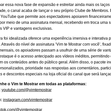
ar essa nova fase de expansão e estreitar ainda mais os laços
de, o canal acaba de lançar o seu próprio Clube de Membros.
do YouTube que permite aos espectadores apoiarem financeirame
s por meio de uma assinatura mensal, recebendo em troca uma 
s VIP e vantagens exclusivas.
iva foi idealizada oferece uma experiência imersiva e interativa
 Através do nível de assinatura ‘Vim te Mostrar com você’, fixa
mensais, os apoiadores passam a usufruir de uma série de vant
estaque é o acesso antecipado aos vídeos inéditos, permitind
os conteúdos antes do público geral. Além disso, o pacote incl
ersonalizados, prioridade nas respostas aos comentários, part
s e descontos especiais na loja oficial do canal que será lanç
e o Vim te Mostrar em todas as plataformas:
:
youtube.com/@vimtemostrar
m:
instagram.com/vimtemostrar
iktok.com/@vimtemostrar