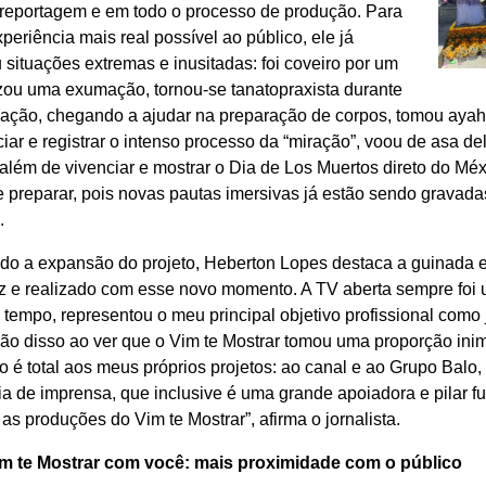
reportagem e em todo o processo de produção. Para
xperiência mais real possível ao público, ele já
 situações extremas e inusitadas: foi coveiro por um
izou uma exumação, tornou-se tanatopraxista durante
ação, chegando a ajudar na preparação de corpos, tomou aya
iar e registrar o intenso processo da “miração”, voou de asa d
 além de vivenciar e mostrar o Dia de Los Muertos direto do Mé
 preparar, pois novas pautas imersivas já estão sendo gravada
.
do a expansão do projeto, Heberton Lopes destaca a guinada e
liz e realizado com esse novo momento. A TV aberta sempre foi
 tempo, representou o meu principal objetivo profissional como j
mão disso ao ver que o Vim te Mostrar tomou uma proporção ini
 é total aos meus próprios projetos: ao canal e ao Grupo Balo
ia de imprensa, que inclusive é uma grande apoiadora e pilar 
r as produções do Vim te Mostrar”, afirma o jornalista.
m te Mostrar com você: mais proximidade com o público