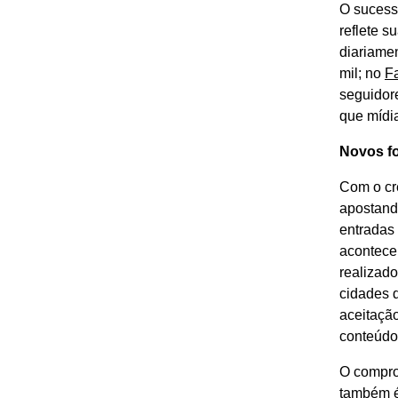
O sucesso
reflete s
diariame
mil; no
F
seguidor
que mídia
Novos f
Com o cr
apostand
entradas 
acontece
realizado
cidades d
aceitaçã
conteúdo
O compro
também é