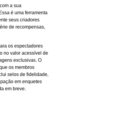
 com a sua
 Essa é uma ferramenta
nte seus criadores
série de recompensas,
 para os espectadores
do no valor acessível de
agens exclusivas. O
o que os membros
ui selos de fidelidade,
icipação em enquetes
ada em breve.