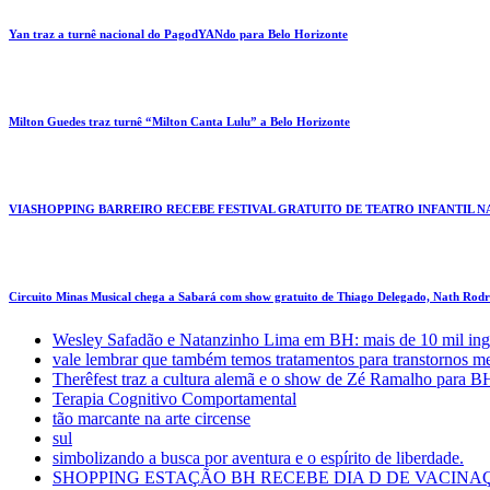
Yan traz a turnê nacional do PagodYANdo para Belo Horizonte
Milton Guedes traz turnê “Milton Canta Lulu” a Belo Horizonte
VIASHOPPING BARREIRO RECEBE FESTIVAL GRATUITO DE TEATRO INFANTIL N
Circuito Minas Musical chega a Sabará com show gratuito de Thiago Delegado, Nath Rodri
Wesley Safadão e Natanzinho Lima em BH: mais de 10 mil ing
vale lembrar que também temos tratamentos para transtornos m
Therêfest traz a cultura alemã e o show de Zé Ramalho para B
Terapia Cognitivo Comportamental
tão marcante na arte circense
sul
simbolizando a busca por aventura e o espírito de liberdade.
SHOPPING ESTAÇÃO BH RECEBE DIA D DE VACINAÇ