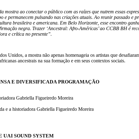
mostra ao conectar o público com as raízes que nutrem essas expressõ
mpo e permanecem pulsando nas criações atuais. Ao reunir passado e p
ultura brasileira e americana. Em Belo Horizonte, esse encontro gan
 afirmação negra. Trazer ‘Ancestral: Afro-Américas’ ao CCBB BH é reco
ora e crítica no presente”.
ados Unidos, a mostra não apenas homenageia os artistas que desafiara
africanas ancestrais na sua formação e em seus contextos sociais.
TENSA E DIVERSIFICADA PROGRAMAÇÃO
riadora Gabriella Figueiredo Moreira
a e a historiadora Gabriella Figueiredo Moreira
E UAI SOUND SYSTEM