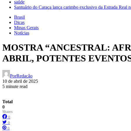
saúde
Santuário do Caraça lança carimbo exclusivo da Estrada Real n
Brasil
Dicas
Minas Gerais
Notícias
MOSTRA “ANCESTRAL: AFR
ABRIL, POTENTES EVENTO
Por
Redação
10 de abril de 2025
5 minute read
Total
0
Shares
0
0
0