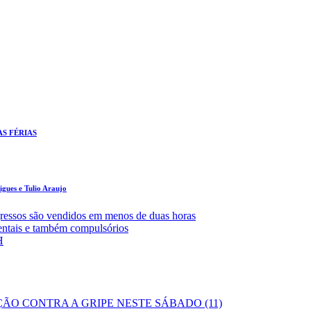
AS FÉRIAS
gues e Tulio Araujo
ressos são vendidos em menos de duas horas
entais e também compulsórios
H
ÃO CONTRA A GRIPE NESTE SÁBADO (11)