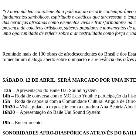
“O novo núcleo complementa a potência do recorte contemporâneo da 
fundamentos simbólicos, espirituais e estéticos que atravessam o te
das heranças africanas como elementos vivos e transformadores na c
presença de coletivos artísticos, saberes populares e movimentos de
uma oportunidade de refletir sobre a ancestralidade como força criad
Reunindo mais de 130 obras de afrodescendentes do Brasil e dos Est
fomentar um diálogo aberto sobre o impacto e a relevância das raízes 
SÁBADO, 12 DE ABRIL, SERÁ MARCADO POR UMA IN
13h –
Apresentação do Baile Uai Sound System
14h –
Roda de conversa com o MC Lelo Youth e participação da histo
15h –
Roda de capoeira com a Comunidade Cultural Angola de Ouro
15h30 –
Visita guiada à exposição com a curadora Ana Beatriz Almeid
16h30 –
Apresentação do Baile Uai Sound System
19h –
Encerramento
SONORIDADES AFRO-DIASPÓRICAS ATRAVÉS DO BAIL