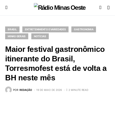
BRASIL
ENTRETENIMENTO E VARIEDADES
GASTRONOMIA
MINAS GERAIS
NOTÍCIAS
Maior festival gastronômico
itinerante do Brasil,
Torresmofest está de volta a
BH neste mês
POR
REDAÇÃO
19 DE MAIO DE 2026
2 MINUTE READ