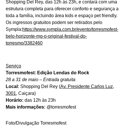
Shopping Del Rey, das 12h às 23h, e contará com uma
estrutura completa para oferecer conforto e segurança a
toda a família, incluindo área kids e espaço pet friendly.
Os ingressos gratuitos podem ser retirados pelo
Sympla:
https://www.sympla.com.
br/evento/torresmofest-
belo-
horizonte-mg-o-original-
festival-do-
torresmo/3382460
Serviço
Torresmofest: Edição Lendas do Rock
28 a 31 de maio – Entrada gratuita
Local:
Shopping Del Rey (
Av. Presidente Carlos Luz,
3001
, Caiçara)
Horário:
das 12h às 23h
Mais informações:
@torresmofest
Foto/Divulgação Torresmofest