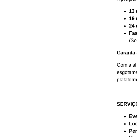
13 
19 
24 
Fas
(Se
Garanta 
Com a alt
esgotame
platafor
SERVIÇ
Eve
Loc
Per