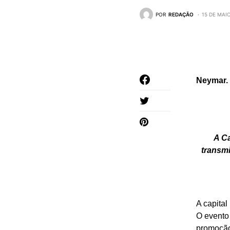
POR
REDAÇÃO
15 DE MAI
Neymar.
A C
transmi
A capital
O evento 
promoção