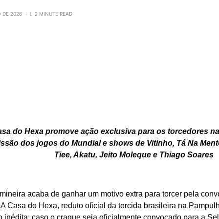
O DE 2026
2 MINUTE READ
asa do Hexa promove ação exclusiva para os torcedores n
ssão dos jogos do Mundial e shows de Vitinho, Tá Na Mente
Tiee, Akatu, Jeito Moleque e Thiago Soares
 mineira acaba de ganhar um motivo extra para torcer pela con
A Casa do Hexa, reduto oficial da torcida brasileira na Pampu
 inédita: caso o craque seja oficialmente convocado para a Sel