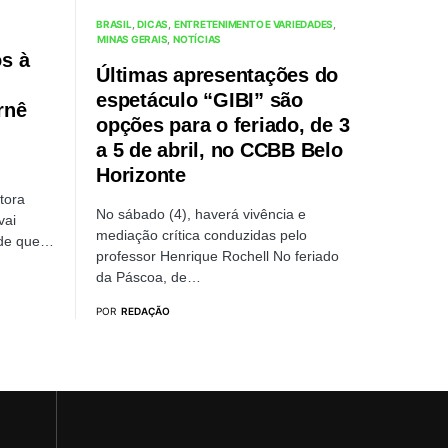
BRASIL
DICAS
ENTRETENIMENTO E VARIEDADES
MINAS GERAIS
NOTÍCIAS
s à
Últimas apresentações do
espetáculo “GIBI” são
rnê
opções para o feriado, de 3
a 5 de abril, no CCBB Belo
Horizonte
tora
No sábado (4), haverá vivência e
vai
mediação crítica conduzidas pelo
ode que…
professor Henrique Rochell No feriado
da Páscoa, de…
POR
REDAÇÃO