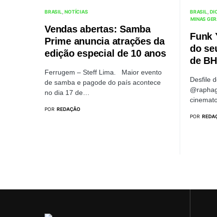
BRASIL
NOTÍCIAS
BRASIL
DI
MINAS GER
Vendas abertas: Samba
Funk 
Prime anuncia atrações da
do se
edição especial de 10 anos
de BH
Ferrugem – Steff Lima. Maior evento
Desfile 
de samba e pagode do país acontece
@raphag
no dia 17 de…
cinemato
POR
REDAÇÃO
POR
REDA