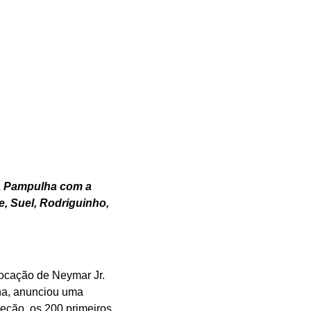
a Pampulha com a
, Suel, Rodriguinho,
vocação de Neymar Jr.
lha, anunciou uma
eção, os 200 primeiros