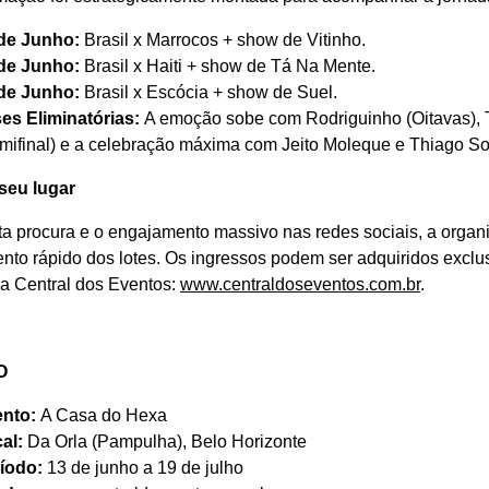
de Junho:
Brasil x Marrocos + show de Vitinho.
de Junho:
Brasil x Haiti + show de Tá Na Mente.
de Junho:
Brasil x Escócia + show de Suel.
es Eliminatórias:
A emoção sobe com Rodriguinho (Oitavas), T
mifinal) e a celebração máxima com Jeito Moleque e Thiago Soa
seu lugar
a procura e o engajamento massivo nas redes sociais, a organi
nto rápido dos lotes. Os ingressos podem ser adquiridos exclu
ma Central dos Eventos:
www.centraldoseventos.com.br
.
O
nto:
A Casa do Hexa
al:
Da Orla (Pampulha), Belo Horizonte
íodo:
13 de junho a 19 de julho