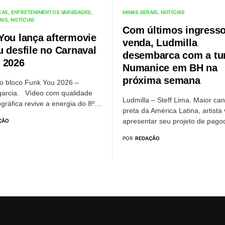
CAS
ENTRETENIMENTO E VARIEDADES
MINAS GERAIS
NOTÍCIAS
AIS
NOTÍCIAS
Com últimos ingresso
You lança aftermovie
venda, Ludmilla
u desfile no Carnaval
desembarca com a tu
 2026
Numanice em BH na
próxima semana
do bloco Funk You 2026 –
arcia. Vídeo com qualidade
Ludmilla – Steff Lima. Maior can
gráfica revive a energia do 8º…
preta da América Latina, artista 
apresentar seu projeto de pag
ÇÃO
POR
REDAÇÃO