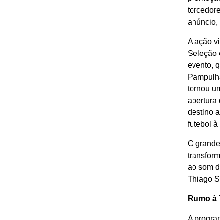
torcedore
anúncio,
A ação vi
Seleção 
evento, 
Pampulha,
tornou u
abertura
destino 
futebol à
O grande
transform
ao som de
Thiago S
Rumo à 
A progra