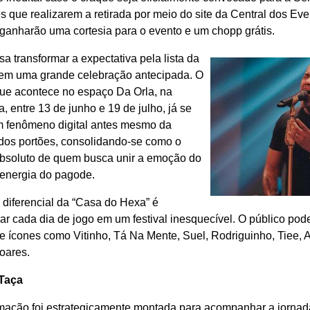
s que realizarem a retirada por meio do site da Central dos Eve
 ganharão uma cortesia para o evento e um chopp grátis.
sa transformar a expectativa pela lista da
em uma grande celebração antecipada. O
que acontece no espaço Da Orla, na
 entre 13 de junho e 19 de julho, já se
m fenômeno digital antes mesmo da
 dos portões, consolidando-se como o
absoluto de quem busca unir a emoção do
 energia do pagode.
 diferencial da “Casa do Hexa” é
ar cada dia de jogo em um festival inesquecível. O público pode
 ícones como Vitinho, Tá Na Mente, Suel, Rodriguinho, Tiee, A
oares.
Taça
mação foi estrategicamente montada para acompanhar a jornad