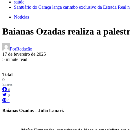
saúde
Santuário do Caraça lança carimbo exclusivo da Estrada Real n
Notícias
Baianas Ozadas realiza a palest
Por
Redação
17 de fevereiro de 2025
5 minute read
Total
0
Shares
0
0
0
Baianas Ozadas – Júlia Lanari.