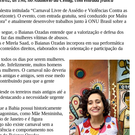
, 18/02, às 19h, no Auditório da Cemig, com entrada franca
estra intitulada “Carnaval Livre de Assédio e Violências Contra as
rizonte). O evento, com entrada gratuita, será conduzido por Maíra
gora” e atualmente desenvolve trabalhos junto à ONU Brasil sobre a
e segue, o Baianas Ozadas entende que a valorização e defesa dos
 faz das mulheres vítimas de abusos.
s e Mirela Saad, o Baianas Ozadas incorpora em sua performática
conteúdos direitos, elaborados sob a orientação e participação da
 todos os dias por serem mulheres.
dade. Infelizmente, muitos homens
s mulheres. O carnaval não deveria
suas amigas e amigos, sem esse medo
contribuindo para que a gente
de os terreiros mais antigos até a
e destacando a necessidade urgente
ue a Bahia possui historicamente
rotagonistas, como Mãe Menininha,
 de Janeiro e é figura
go não existe carnaval sem a
ciência e comportamento nos