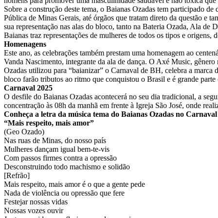
homens para promover uma masculinidade saudável e não tóxica que 
Sobre a construção deste tema, o Baianas Ozadas tem participado de d
Pública de Minas Gerais, até órgãos que tratam direto da questão e 
sua representação nas alas do bloco, tanto na Bateria Ozada, Ala de Da
Baianas traz representações de mulheres de todos os tipos e origens, d
Homenagens
Este ano, as celebrações também prestam uma homenagem ao centenár
Vanda Nascimento, integrante da ala de dança. O Axé Music, gênero m
Ozadas utilizou para “baianizar” o Carnaval de BH, celebra a marca de 
bloco farão tributos ao ritmo que conquistou o Brasil e é grande parte 
Carnaval 2025
O desfile do Baianas Ozadas acontecerá no seu dia tradicional, a seg
concentração às 08h da manhã em frente à Igreja São José, onde reali
Conheça a letra da música tema do Baianas Ozadas no Carnaval
“Mais respeito, mais amor”
(Geo Ozado)
Nas ruas de Minas, do nosso país
Mulheres dançam igual bem-te-vis
Com passos firmes contra a opressão
Desconstruindo todo machismo e solidão
[Refrão]
Mais respeito, mais amor é o que a gente pede
Nada de violência ou opressão que fere
Festejar nossas vidas
Nossas vozes ouvir