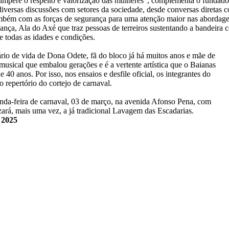
impere o respeito e valorização das mulheres”, complementa o fundad
iversas discussões com setores da sociedade, desde conversas diretas 
também com as forças de segurança para uma atenção maior nas abordag
nça, Ala do Axé que traz pessoas de terreiros sustentando a bandeira con
e todas as idades e condições.
io de vida de Dona Odete, fã do bloco já há muitos anos e mãe de
usical que embalou gerações e é a vertente artística que o Baianas
40 anos. Por isso, nos ensaios e desfile oficial, os integrantes do
o repertório do cortejo de carnaval.
unda-feira de carnaval, 03 de março, na avenida Afonso Pena, com
zará, mais uma vez, a já tradicional Lavagem das Escadarias.
 2025