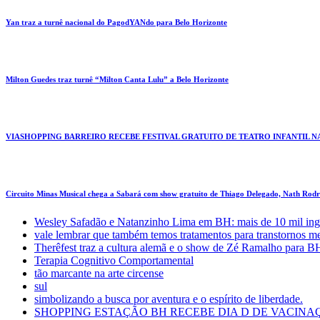
Yan traz a turnê nacional do PagodYANdo para Belo Horizonte
Milton Guedes traz turnê “Milton Canta Lulu” a Belo Horizonte
VIASHOPPING BARREIRO RECEBE FESTIVAL GRATUITO DE TEATRO INFANTIL N
Circuito Minas Musical chega a Sabará com show gratuito de Thiago Delegado, Nath Rodri
Wesley Safadão e Natanzinho Lima em BH: mais de 10 mil ing
vale lembrar que também temos tratamentos para transtornos m
Therêfest traz a cultura alemã e o show de Zé Ramalho para B
Terapia Cognitivo Comportamental
tão marcante na arte circense
sul
simbolizando a busca por aventura e o espírito de liberdade.
SHOPPING ESTAÇÃO BH RECEBE DIA D DE VACINAÇ