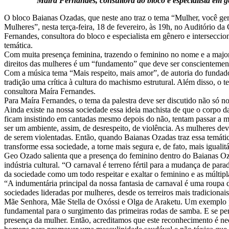
Maíra Fernandes, consultora do bloco e especialista em gê
O bloco Baianas Ozadas, que neste ano traz o tema “Mulher, você ger
Mulheres”, nesta terça-feira, 18 de fevereiro, às 19h, no Auditório 
Fernandes, consultora do bloco e especialista em gênero e intersecci
temática.
Com muita presença feminina, trazendo o feminino no nome e a majorit
direitos das mulheres é um “fundamento” que deve ser conscientement
Com a música tema “Mais respeito, mais amor”, de autoria do fundado
tradição uma crítica à cultura do machismo estrutural. Além disso, o 
consultora Maíra Fernandes.
Para Maíra Fernandes, o tema da palestra deve ser discutido não só n
Ainda existe na nossa sociedade essa ideia machista de que o corpo da
ficam insistindo em cantadas mesmo depois do não, tentam passar a mã
ser um ambiente, assim, de desrespeito, de violência. As mulheres dev
de serem violentadas. Então, quando Baianas Ozadas traz essa temátic
transforme essa sociedade, a torne mais segura e, de fato, mais igualitá
Geo Ozado salienta que a presença do feminino dentro do Baianas Ozad
indústria cultural. “O carnaval é terreno fértil para a mudança de par
da sociedade como um todo respeitar e exaltar o feminino e as múltipl
“A indumentária principal da nossa fantasia de carnaval é uma roupa 
sociedades lideradas por mulheres, desde os terreiros mais tradicion
Mãe Senhora, Mãe Stella de Oxóssi e Olga de Araketu. Um exemplo par
fundamental para o surgimento das primeiras rodas de samba. E se pe
presença da mulher. Então, acreditamos que este reconhecimento é n