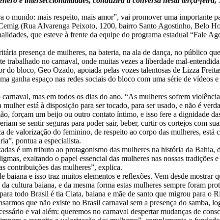
nero e interseccionalidades, conduzirá a conversa nesta terça-feira
a o mundo: mais respeito, mais amor”, vai promover uma importante pal
da Cemig (Rua Alvarenga Peixoto, 1200, bairro Santo Agostinho, Belo Ho
onalidades, que esteve à frente da equipe do programa estadual “Fale A
ária presença de mulheres, na bateria, na ala de dança, no público qu
e trabalhado no carnaval, onde muitas vezes a liberdade mal-entendida
r do bloco, Geo Ozado, apoiada pelas vozes talentosas de Lizza Freita
tema ganha espaço nas redes sociais do bloco com uma série de vídeos e 
o carnaval, mas em todos os dias do ano. “As mulheres sofrem violência
 mulher está à disposição para ser tocado, para ser usado, e não é ver
o, forçam um beijo ou outro contato íntimo, e isso fere a dignidade da
eriam se sentir seguras para poder sair, beber, curtir os cortejos com 
a de valorização do feminino, de respeito ao corpo das mulheres, está 
ria”, pontua a especialista.
as é um tributo ao protagonismo das mulheres na história da Bahia, des
adigmas, exaltando o papel essencial das mulheres nas nossas tradições 
as contribuições das mulheres”, explica.
de baiana e isso traz muitos elementos e reflexões. Vem desde mostrar q
ais da cultura baiana, e da mesma forma estas mulheres sempre foram p
a todo Brasil é tia Ciata, baiana e mãe de santo que migrou para o Rio
nsarmos que não existe no Brasil carnaval sem a presença do samba, lo
ecessário e vai além: queremos no carnaval despertar mudanças de cons