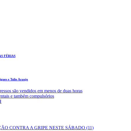
AS FÉRIAS
gues e Tulio Araujo
ressos são vendidos em menos de duas horas
entais e também compulsórios
H
ÃO CONTRA A GRIPE NESTE SÁBADO (11)