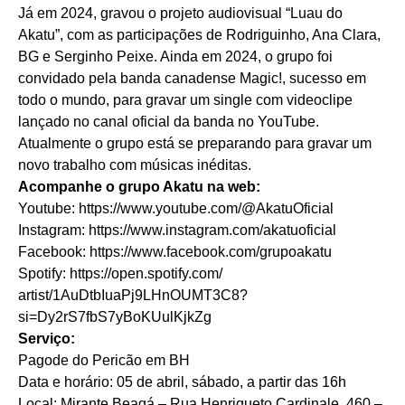
Já em 2024, gravou o projeto audiovisual “Luau do
Akatu”, com as participações de Rodriguinho, Ana Clara,
BG e Serginho Peixe. Ainda em 2024, o grupo foi
convidado pela banda canadense Magic!, sucesso em
todo o mundo, para gravar um single com videoclipe
lançado no canal oficial da banda no YouTube.
Atualmente o grupo está se preparando para gravar um
novo trabalho com músicas inéditas.
Acompanhe o grupo Akatu na web:
Youtube:
https://www.youtube.com/@
AkatuOficial
Instagram:
https://www.instagram.com/
akatuoficial
Facebook:
https://www.facebook.com/
grupoakatu
Spotify:
https://open.spotify.com/
artist/1AuDtbIuaPj9LHnOUMT3C8?
si=Dy2rS7fbS7yBoKUulKjkZg
Serviço:
Pagode do Pericão em BH
Data e horário: 05 de abril, sábado, a partir das 16h
Local: Mirante Beagá – Rua Henriqueto Cardinale, 460 –