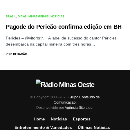
BRASIL
DICAS
MINAS GERAIS
NOTÍCIAS
Pagode do Pericão confirma edição em BH
Péricles – @vitorbrjr. A label de sucesso do cantor Péricles
desembarca na capital mineira com três horas…
POR
REDAÇÃO
© Copyright 2000-2023
Grupo Conteúdo de
Comunicação
.
Desenvolvido por
Agência Site Líder
Home
Notícias
Esportes
Entretenimento & Variedades
Últimas Notícias