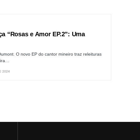
nça “Rosas e Amor EP.2”: Uma
Dumont. O novo EP do cantor mineiro traz releituras
eira…
E 2024